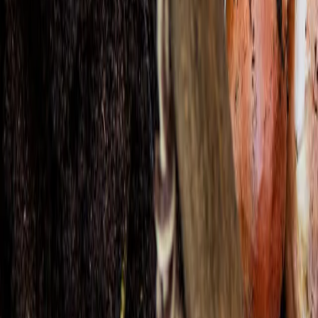
Reconnect to nature
Jälleenmyyjille
Tietoa Nelson Gardenista