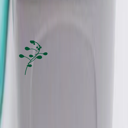
Tietoa Nelson Gardenista
Haluamme tehdä viljelyn helpoksi ihmisille siellä, missä he asuvat.
Viljelemällä itse, vaikkakin vain pienessä mittakaavassa, voimme