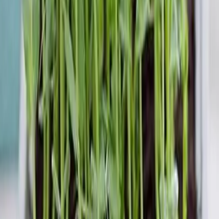
mikrolehdet ja myöhemmin kerättävät lehtivihannekset toimivat
yleensä parhaiten. Mikrolehdet ovat erityisen helppoja saada
menestymään, eivätkä ne aina vaadi kasvivaloja sisätiloissa.
Yrtit, salaatti ja kaali tarvitsevat yleensä lisävalaistusta kasvaakseen
hyvin talvella sisällä. Jos haluat kasvattaa jotain tällaista, on hyvä
idea ostaa hyvä kasvivalaisin. Kasvivalaisin loisteputkivalaisimilla
tai LED-valoilla ovat molemmat hyviä vaihtoehtoja ja toimivat
useimmille kasveille. Jos haluat mieluummin jotain pienempää,
kasvilamppu on myös hyvä vaihtoehto.
Kun olet hankkinut kasvivalaisimen, voit käyttää sitä myös
Välimeren alueen kasvien talvehtimisvalaisimena tai lisävalona, jos
haluat esimerkiksi aloittaa chilien kasvatuksen joulukuussa tai
tammikuussa. Kasvivalosta on hyötyä myös, jos haluat idättää muita
siemeniä aikaisin keväällä, kun päivät ovat vielä melko lyhyitä.