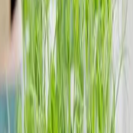
Etusivu
/
Vinkit ja inspiraatio
/