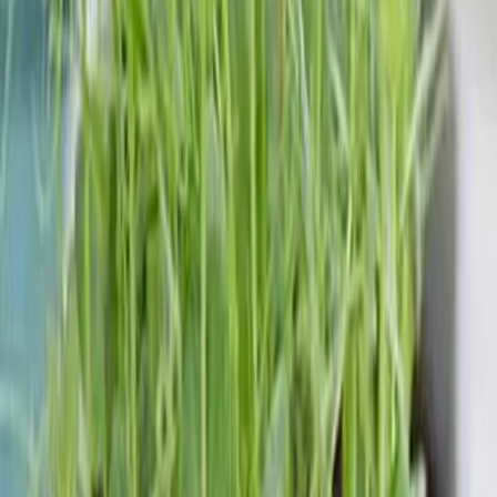
kellarissa, jossa kasvivalaistus ja viileä ilma saavat kasvustosi
kukoistamaan.
Jos kasvupaikallasi on vähän päivänvaloa, kasvien valaistuksen on
oltava päällä noin 16-18 tuntia päivässä. Muussa tapauksessa 14-16
tunnin valaistus voi olla riittävä.