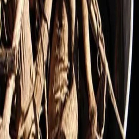
Reconnect to nature
Jälleenmyyjille
Tietoa Nelson Gardenista