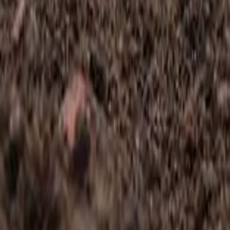
Reconnect to nature
Jälleenmyyjille
Tietoa Nelson Gardenista