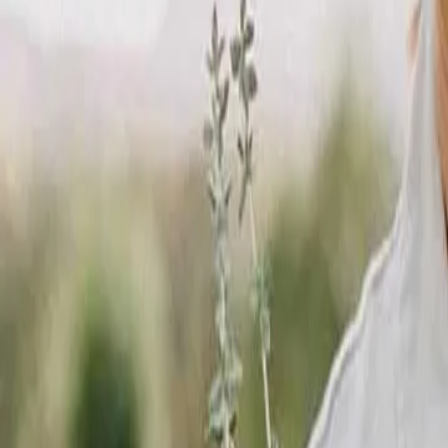
Reconnect to nature
Jälleenmyyjille
Tietoa Nelson Gardenista