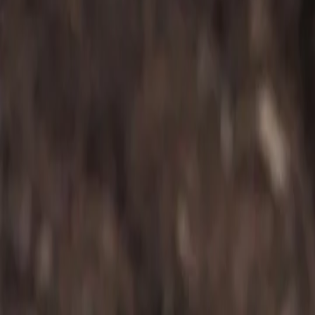
Reconnect to nature
Jälleenmyyjille
Tietoa Nelson Gardenista