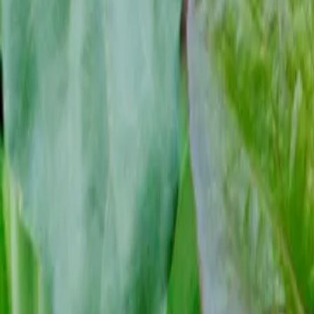
Reconnect to nature
Jälleenmyyjille
Tietoa Nelson Gardenista