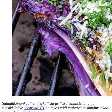
Salaattikiinankaali on herkullista grillissä valmistettuna, ja
suosikkilajike
’Scarvita’ F1
on myös mitä mahtavinta silmänruokaa.