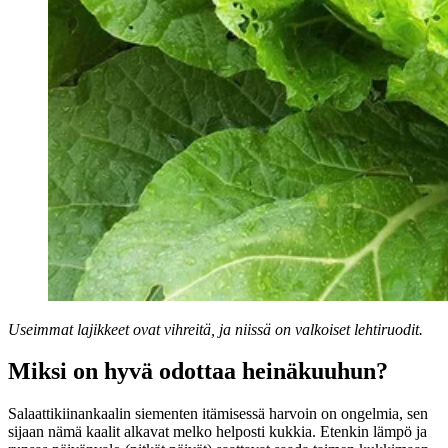
Useimmat lajikkeet ovat vihreitä, ja niissä on valkoiset lehtiruodit.
Miksi on hyvä odottaa heinäkuuhun?
Salaattikiinankaalin siementen itämisessä harvoin on ongelmia, sen
sijaan nämä kaalit alkavat melko helposti kukkia. Etenkin lämpö ja