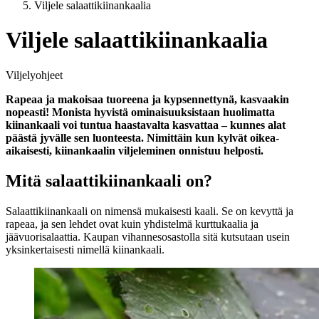
Viljele salaattikiinankaalia
Viljele salaattikiinankaalia
Viljelyohjeet
Rapeaa ja makoisaa tuoreena ja kypsennettynä, kasvaakin
nopeasti! Monista hyvistä ominaisuuksistaan huolimatta
kiinankaali voi tuntua haastavalta kasvattaa – kunnes alat
päästä jyvälle sen luonteesta. Nimittäin kun kylvät oikea-
aikaisesti, kiinankaalin viljeleminen onnistuu helposti.
Mitä salaattikiinankaali on?
Salaattikiinankaali on nimensä mukaisesti kaali. Se on kevyttä ja
rapeaa, ja sen lehdet ovat kuin yhdistelmä kurttukaalia ja
jäävuorisalaattia. Kaupan vihannesosastolla sitä kutsutaan usein
yksinkertaisesti nimellä kiinankaali.