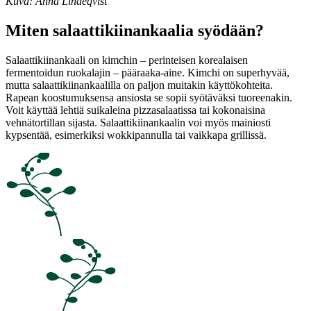
Kuva: Anna Lindeqvist
Miten salaattikiinankaalia syödään?
Salaattikiinankaali on kimchin – perinteisen korealaisen
fermentoidun ruokalajin – pääraaka-aine. Kimchi on superhyvää,
mutta salaattikiinankaalilla on paljon muitakin käyttökohteita.
Rapean koostumuksensa ansiosta se sopii syötäväksi tuoreenakin.
Voit käyttää lehtiä suikaleina pizzasalaatissa tai kokonaisina
vehnätortillan sijasta. Salaattikiinankaalin voi myös mainiosti
kypsentää, esimerkiksi wokkipannulla tai vaikkapa grillissä.