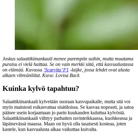
Joskus salaattikiinankaali menee parempiin suihin, mutta muutama
puraisu ei vielä haittaa. Se on vain merkki siitä, että kasvualustassa
on elämää. Kuvassa
’Scarvita’ F1
-laijke, jossa lehdet ovat alusta
alkaen vihreänliilat. Kuva: Lovisa Back
Kuinka kylvö tapahtuu?
Salaattikiinankaali kylvetään suoraan kasvupaikalle, mutta sitä voi
myös mainiosti esikasvattaa sisätiloissa. Se kasvaa nopeasti, ja satoa
pääsee usein korjaamaan jo parin kuukauden kuluttua kylvöstä.
Salaattikiinankaali viihtyy parhaiten ravinteikkaassa, kuohkeassa ja
läpäisevässä maassa. Maan on hyvä olla tasaisesti kosteaa, joten
kastele, kun kasvualusta alkaa vaikuttaa kuivalta.