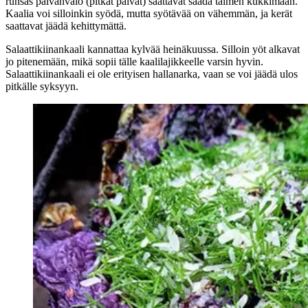
runsas päivänvalo (pitkät päivät) saattavat saada taimen kukkimaan.
Kaalia voi silloinkin syödä, mutta syötävää on vähemmän, ja kerät
saattavat jäädä kehittymättä.
Salaattikiinankaali kannattaa kylvää heinäkuussa. Silloin yöt alkavat
jo pitenemään, mikä sopii tälle kaalilajikkeelle varsin hyvin.
Salaattikiinankaali ei ole erityisen hallanarka, vaan se voi jäädä ulos
pitkälle syksyyn.