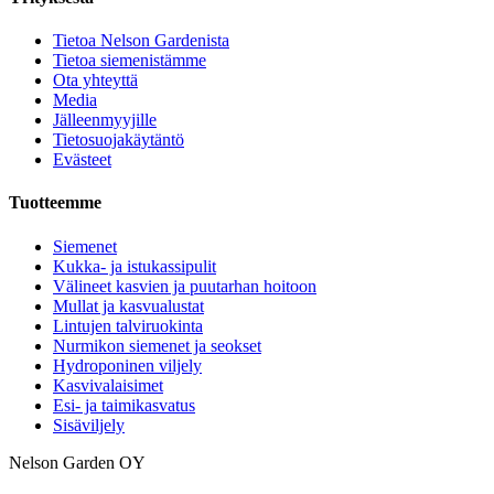
Tietoa Nelson Gardenista
Tietoa siemenistämme
Ota yhteyttä
Media
Jälleenmyyjille
Tietosuojakäytäntö
Evästeet
Tuotteemme
Siemenet
Kukka- ja istukassipulit
Välineet kasvien ja puutarhan hoitoon
Mullat ja kasvualustat
Lintujen talviruokinta
Nurmikon siemenet ja seokset
Hydroponinen viljely
Kasvivalaisimet
Esi- ja taimikasvatus
Sisäviljely
Nelson Garden OY