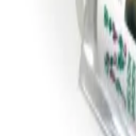
Reconnect to nature
Jälleenmyyjille
Tietoa Nelson Gardenista