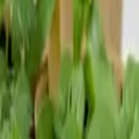
Reconnect to nature
Jälleenmyyjille
Tietoa Nelson Gardenista