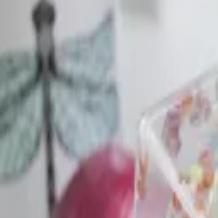
Reconnect to nature
Jälleenmyyjille
Tietoa Nelson Gardenista