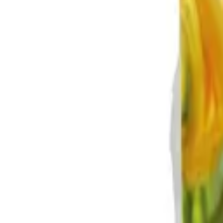
Reconnect to nature
Jälleenmyyjille
Tietoa Nelson Gardenista