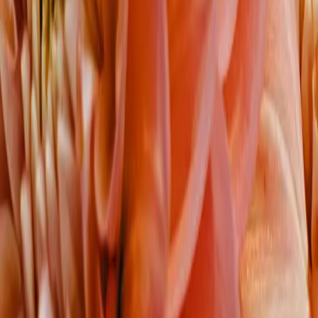
Reconnect to nature
Jälleenmyyjille
Tietoa Nelson Gardenista