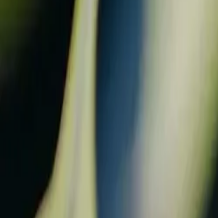
Reconnect to nature
Jälleenmyyjille
Tietoa Nelson Gardenista