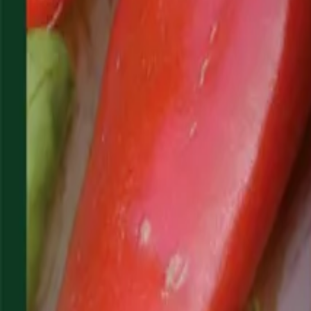
Reconnect to nature
Jälleenmyyjille
Tietoa Nelson Gardenista