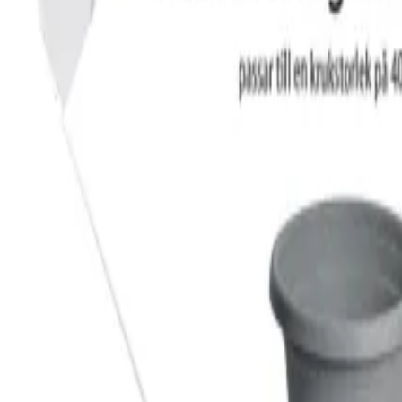
Reconnect to nature
Jälleenmyyjille
Tietoa Nelson Gardenista