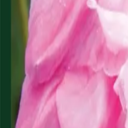
Reconnect to nature
Jälleenmyyjille
Tietoa Nelson Gardenista