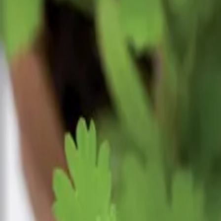
Reconnect to nature
Jälleenmyyjille
Tietoa Nelson Gardenista