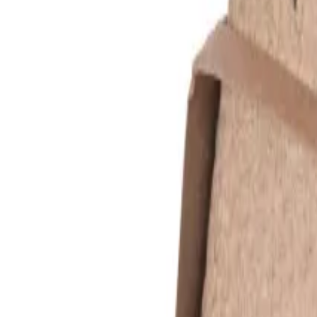
Reconnect to nature
Jälleenmyyjille
Tietoa Nelson Gardenista