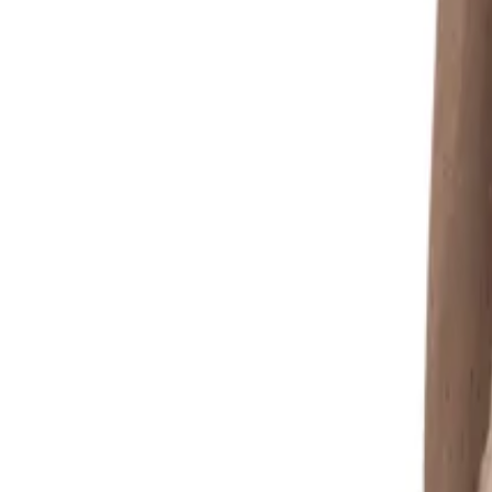
Reconnect to nature
Jälleenmyyjille
Tietoa Nelson Gardenista