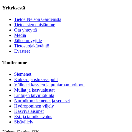
Yrityksestä
Tietoa Nelson Gardenista
Tietoa siemenistämme
Ota yhteyttä
Media
Jälleenmyyjille
Tietosuojakäytäntö
Evästeet
Tuotteemme
Siemenet
Kukka- ja istukassipulit
Välineet kasvien ja puutarhan hoitoon
Mullat ja kasvualustat
Lintujen talviruokinta
Nurmikon siemenet ja seokset
Hydroponinen viljely
Kasvivalaisimet
Esi- ja taimikasvatus
Sisäviljely
Nelson Garden OY