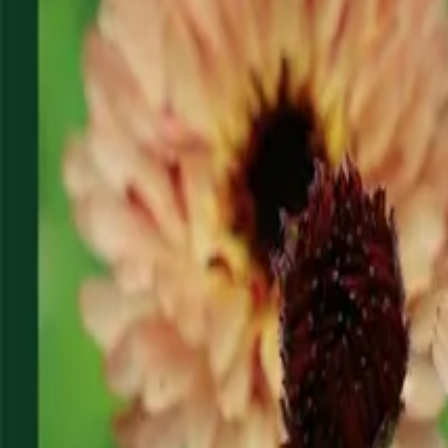
Reconnect to nature
Jälleenmyyjille
Tietoa Nelson Gardenista