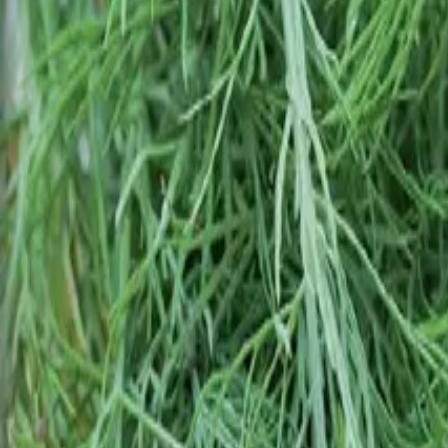
Reconnect to nature
Jälleenmyyjille
Tietoa Nelson Gardenista