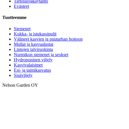
Tietosuojakäytäntö
Evästeet
Tuotteemme
Siemenet
Kukka- ja istukassipulit
Välineet kasvien ja puutarhan hoitoon
Mullat ja kasvualustat
Lintujen talviruokinta
Nurmikon siemenet ja seokset
Hydroponinen viljely
Kasvivalaisimet
Esi- ja taimikasvatus
Sisäviljely
Nelson Garden OY