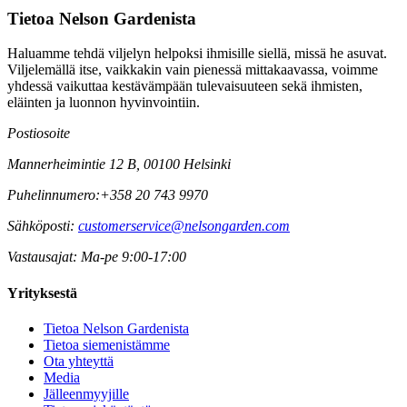
Tietoa Nelson Gardenista
Haluamme tehdä viljelyn helpoksi ihmisille siellä, missä he asuvat.
Viljelemällä itse, vaikkakin vain pienessä mittakaavassa, voimme
yhdessä vaikuttaa kestävämpään tulevaisuuteen sekä ihmisten,
eläinten ja luonnon hyvinvointiin.
Postiosoite
Mannerheimintie 12 B, 00100 Helsinki
Puhelinnumero:
+358 20 743 9970
Sähköposti:
customerservice@nelsongarden.com
Vastausajat:
Ma-pe 9:00-17:00
Yrityksestä
Tietoa Nelson Gardenista
Tietoa siemenistämme
Ota yhteyttä
Media
Jälleenmyyjille