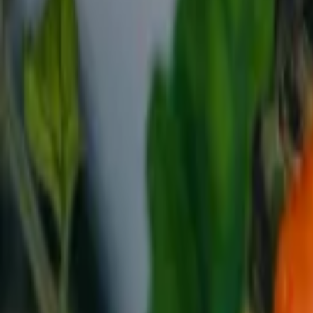
Reconnect to nature
Jälleenmyyjille
Tietoa Nelson Gardenista