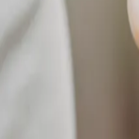
Reconnect to nature
Jälleenmyyjille
Tietoa Nelson Gardenista