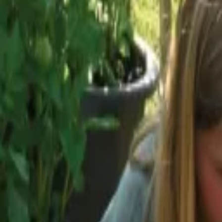
Reconnect to nature
Jälleenmyyjille
Tietoa Nelson Gardenista