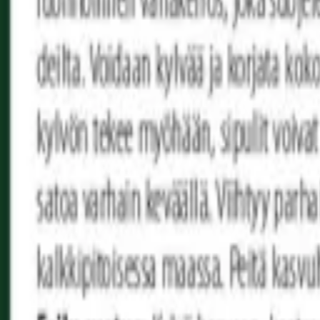
Reconnect to nature
Jälleenmyyjille
Tietoa Nelson Gardenista