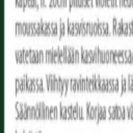
Reconnect to nature
Jälleenmyyjille
Tietoa Nelson Gardenista