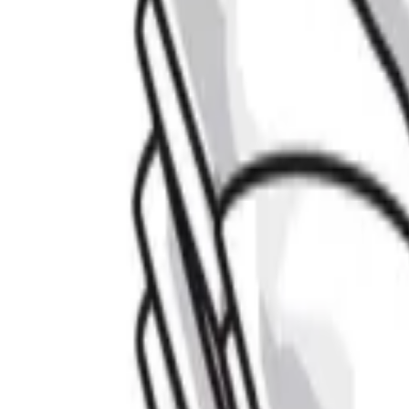
Reconnect to nature
Jälleenmyyjille
Tietoa Nelson Gardenista