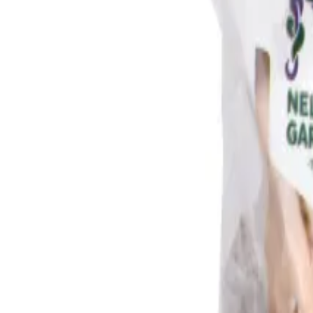
Reconnect to nature
Jälleenmyyjille
Tietoa Nelson Gardenista