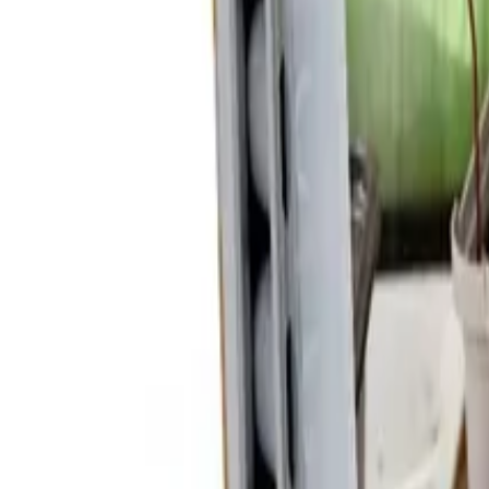
Reconnect to nature
Jälleenmyyjille
Tietoa Nelson Gardenista