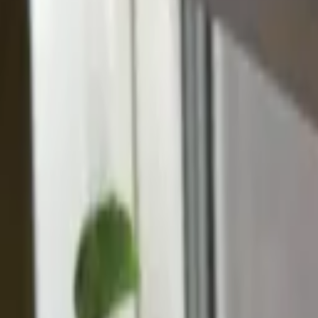
Reconnect to nature
Jälleenmyyjille
Tietoa Nelson Gardenista